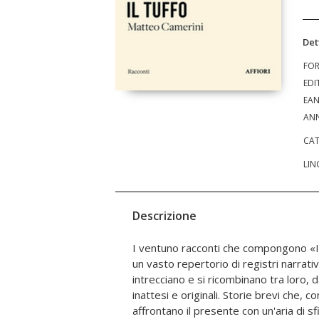
Det
FO
EDI
EA
ANN
CAT
LIN
Descrizione
I ventuno racconti che compongono «Il
che impara a nominare il mondo e, cos
un vasto repertorio di registri narrativ
Pitagora che sogna di fuggire da suo padre 
intrecciano e si ricombinano tra loro, 
un uomo che mette in dubbio l'esistenza d
inattesi e originali. Storie brevi che, c
queste storie sono personaggi solitari e s
affrontano il presente con un'aria di sf
curiosi, certi di essersi tuffati volontari