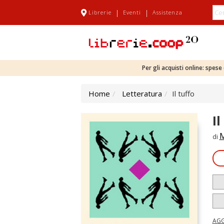
|
|
Librerie
Eventi
Assistenza
Per gli acquisti online: spes
Home
Letteratura
Il tuffo
Il
M
di
AGG