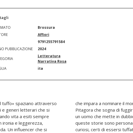
tagli
RMATO
Brossura
TORE
Affiori
N
9791255791584
O PUBBLICAZIONE
2024
Letteratura
EGORIA
Narrativa Rosa
GUA
ita
 tuffo» spaziano attraverso
ì, a ingannarlo; un inedito
i e generi letterari che si
in bicicletta; il delirio di
dando vita a esiti sempre
el sole. I protagonisti di
on ironia e leggerezza,
travaganti, emarginati e
ida. Un influencer che si
amente nell'abisso quando,