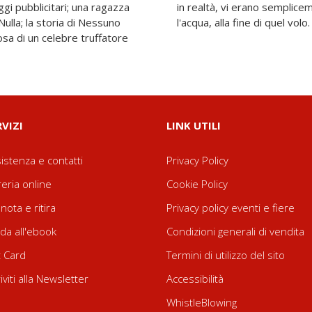
i pubblicitari; una ragazza
ti. E ora sperano di trovare
Nulla; la storia di Nessuno
l'acqua, alla fine di quel volo.
iosa di un celebre truffatore
RVIZI
LINK UTILI
istenza e contatti
Privacy Policy
reria online
Cookie Policy
nota e ritira
Privacy policy eventi e fiere
da all'ebook
Condizioni generali di vendita
t Card
Termini di utilizzo del sito
riviti alla Newsletter
Accessibilità
WhistleBlowing