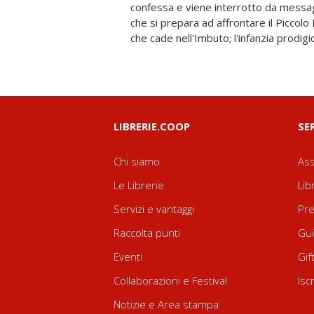
confessa e viene interrotto da messagg
in realtà, vi erano semplicemente cadu
che si prepara ad affrontare il Piccolo 
che cade nell'Imbuto; l'infanzia prodig
LIBRERIE.COOP
SE
Chi siamo
Ass
Le Librerie
Lib
Servizi e vantaggi
Pre
Raccolta punti
Gui
Eventi
Gif
Collaborazioni e Festival
Isc
Notizie e Area stampa