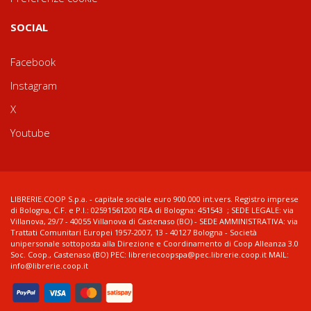
SOCIAL
Facebook
Instagram
X
Youtube
LIBRERIE.COOP S.p.a. - capitale sociale euro 900.000 int.vers. Registro imprese
di Bologna, C.F. e P.I.: 02591561200 REA di Bologna: 451543 ; SEDE LEGALE: via
Villanova, 29/7 - 40055 Villanova di Castenaso (BO) - SEDE AMMINISTRATIVA: via
Trattati Comunitari Europei 1957-2007, 13 - 40127 Bologna - Società
unipersonale sottoposta alla Direzione e Coordinamento di Coop Alleanza 3.0
Soc. Coop., Castenaso (BO) PEC: libreriecoopspa@pec.librerie.coop.it MAIL:
info@librerie.coop.it