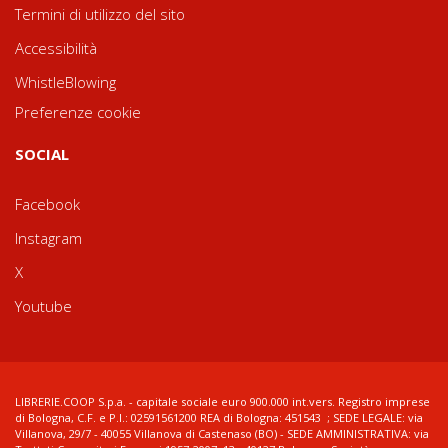
Termini di utilizzo del sito
Accessibilità
WhistleBlowing
Preferenze cookie
SOCIAL
Facebook
Instagram
X
Youtube
LIBRERIE.COOP S.p.a. - capitale sociale euro 900.000 int.vers. Registro imprese
di Bologna, C.F. e P.I.: 02591561200 REA di Bologna: 451543 ; SEDE LEGALE: via
Villanova, 29/7 - 40055 Villanova di Castenaso (BO) - SEDE AMMINISTRATIVA: via