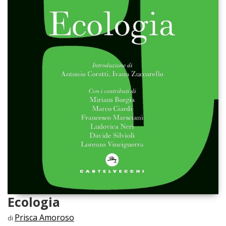
Ecologia
Prisca Amoroso
di