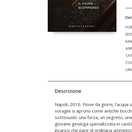
Det
FO
EDI
EA
ANN
CAT
COL
LIN
Descrizione
Napoli, 2016. Piove da giorni, l'acqua 
visionario, un geologo accecato, una 
voragini si aprono come antiche bocc
misteriosa "operazione Idra" ordita nell'o
sottosuolo: una forza, un segreto, una
Direzionale tremano su fondamenta inc
giovane geologa specializzata in cavit
passato - quelle del fiume scomparso - t
incarico che pare di ordinaria amminist
thriller urbano che mescola suspense, 