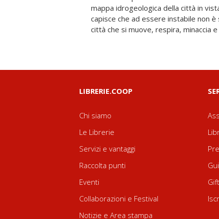
mappa idrogeologica della città in vis
geologica e tensione apocalittica. Il 
capisce che ad essere instabile non è s
di una città che affonda e resiste, do
città che si muove, respira, minaccia 
LIBRERIE.COOP
SE
Chi siamo
Ass
Le Librerie
Lib
Servizi e vantaggi
Pre
Raccolta punti
Gui
Eventi
Gif
Collaborazioni e Festival
Isc
Notizie e Area stampa