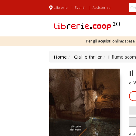
|
|
Librerie
Eventi
Assistenza
Per gli acquisti online: spes
Home
Gialli e thriller
Il fiume sco
I
V
di
AGG