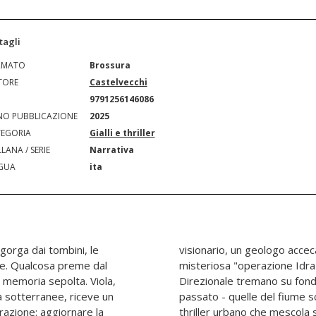
tagli
RMATO
Brossura
TORE
Castelvecchi
N
9791256146086
O PUBBLICAZIONE
2025
EGORIA
Gialli e thriller
LANA / SERIE
Narrativa
GUA
ita
sgorga dai tombini, le
setta esoterica e una
he. Qualcosa preme dal
mbra. Le torri del Centro
 memoria sepolta. Viola,
erte, mentre le voci del
à sotterranee, riceve un
ornano a farsi sentire. Un
razione: aggiornare la
impegno civile, storia