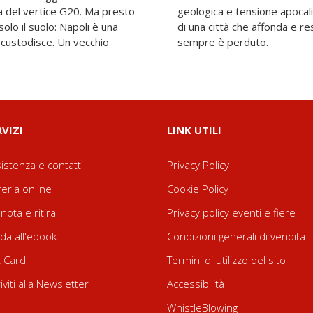
ta del vertice G20. Ma presto
fiume scomparso è il racconto
olo il suolo: Napoli è una
ve ciò che è nascosto non
e custodisce. Un vecchio
sempre è perduto.
RVIZI
LINK UTILI
istenza e contatti
Privacy Policy
reria online
Cookie Policy
nota e ritira
Privacy policy eventi e fiere
da all'ebook
Condizioni generali di vendita
t Card
Termini di utilizzo del sito
riviti alla Newsletter
Accessibilità
WhistleBlowing