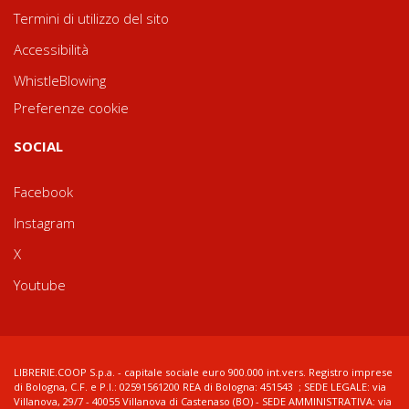
Termini di utilizzo del sito
Accessibilità
WhistleBlowing
Preferenze cookie
SOCIAL
Facebook
Instagram
X
Youtube
LIBRERIE.COOP S.p.a. - capitale sociale euro 900.000 int.vers. Registro imprese
di Bologna, C.F. e P.I.: 02591561200 REA di Bologna: 451543 ; SEDE LEGALE: via
Villanova, 29/7 - 40055 Villanova di Castenaso (BO) - SEDE AMMINISTRATIVA: via