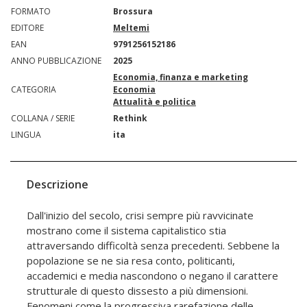
FORMATO
Brossura
EDITORE
Meltemi
EAN
9791256152186
ANNO PUBBLICAZIONE
2025
Economia, finanza e marketing
CATEGORIA
Economia
Attualità e politica
COLLANA / SERIE
Rethink
LINGUA
ita
Descrizione
Dall'inizio del secolo, crisi sempre più ravvicinate
mostrano come il sistema capitalistico stia
attraversando difficoltà senza precedenti. Sebbene la
popolazione se ne sia resa conto, politicanti,
accademici e media nascondono o negano il carattere
strutturale di questo dissesto a più dimensioni.
Fenomeni come la progressiva rarefazione delle