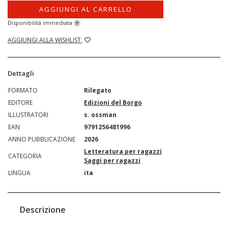
AGGIUNGI AL CARRELLO
Disponibilità immediata
?
AGGIUNGI ALLA WISHLIST
Dettagli
FORMATO
Rilegato
EDITORE
Edizioni del Borgo
ILLUSTRATORI
s. ossman
EAN
9791256481996
ANNO PUBBLICAZIONE
2026
Letteratura per ragazzi
CATEGORIA
Saggi per ragazzi
LINGUA
ita
Descrizione