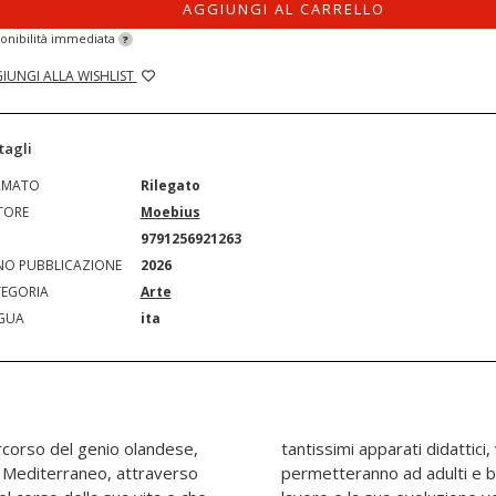
AGGIUNGI AL CARRELLO
onibilità immediata
?
IUNGI ALLA WISHLIST
tagli
RMATO
Rilegato
TORE
Moebius
N
9791256921263
O PUBBLICAZIONE
2026
EGORIA
Arte
GUA
ita
ercorso del genio olandese,
nstallazioni interattive che
nel Mediterraneo, attraverso
 comprendere meglio il suo