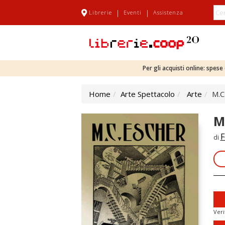
|
|
Librerie
Eventi
Assistenza
Per gli acquisti online: spes
Home
Arte Spettacolo
Arte
M.C.
M
F
di
Veri