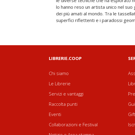
le diverse tecniche che ha esplorato ne
lavoro e la sua evoluzione verso l'
lo hanno reso un artista unico nel su
impossibili e le sorprendenti r
dei più amati al mondo. Tra le tassella
superfici riflettenti e i paradossi geo
LIBRERIE.COOP
SE
Chi siamo
Ass
Le Librerie
Lib
Servizi e vantaggi
Pre
Raccolta punti
Gui
Eventi
Gif
Collaborazioni e Festival
Isc
Notizie e Area stampa