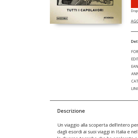
Disp
AGG
Det
FO
EDI
EA
ANN
CAT
LIN
Descrizione
Un viaggio alla scoperta dell'intero p
tantissimi apparati didattici, video e i
dagli esordi ai suoi viaggi in Italia e 
permetteranno ad adulti e bambini di