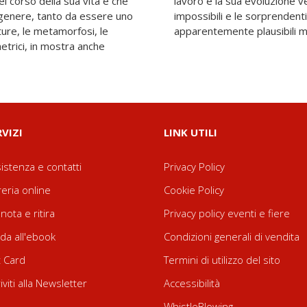
l corso della sua vita e che
astrazione, le prospettive
o genere, tanto da essere uno
appresentazioni di mondi
ture, le metamorfosi, le
apparentemente plausibili ma i
metrici, in mostra anche
RVIZI
LINK UTILI
istenza e contatti
Privacy Policy
reria online
Cookie Policy
nota e ritira
Privacy policy eventi e fiere
da all'ebook
Condizioni generali di vendita
t Card
Termini di utilizzo del sito
riviti alla Newsletter
Accessibilità
WhistleBlowing