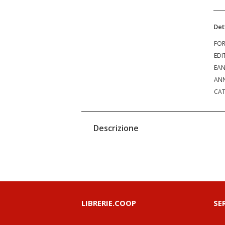
Det
FO
EDI
EA
ANN
CAT
Descrizione
LIBRERIE.COOP
SE