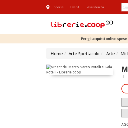
|
|
Librerie
Eventi
Assistenza
Per gli acquisti online: spes
Home
Arte Spettacolo
Arte
Mit
M
di
AGG