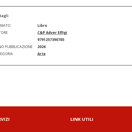
tagli
RMATO
Libro
TORE
C&P Adver Effigi
N
9791257390785
O PUBBLICAZIONE
2026
EGORIA
Arte
RVIZI
LINK UTILI