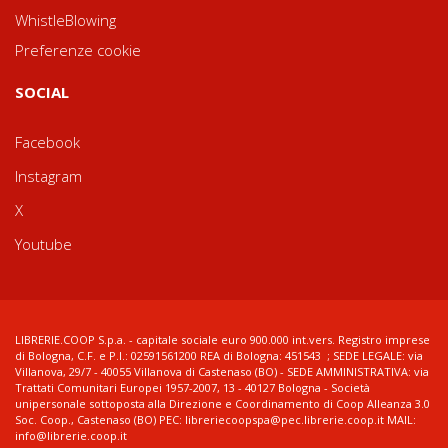
WhistleBlowing
Preferenze cookie
SOCIAL
Facebook
Instagram
X
Youtube
LIBRERIE.COOP S.p.a. - capitale sociale euro 900.000 int.vers. Registro imprese
di Bologna, C.F. e P.I.: 02591561200 REA di Bologna: 451543 ; SEDE LEGALE: via
Villanova, 29/7 - 40055 Villanova di Castenaso (BO) - SEDE AMMINISTRATIVA: via
Trattati Comunitari Europei 1957-2007, 13 - 40127 Bologna - Società
unipersonale sottoposta alla Direzione e Coordinamento di Coop Alleanza 3.0
Soc. Coop., Castenaso (BO) PEC: libreriecoopspa@pec.librerie.coop.it MAIL:
info@librerie.coop.it