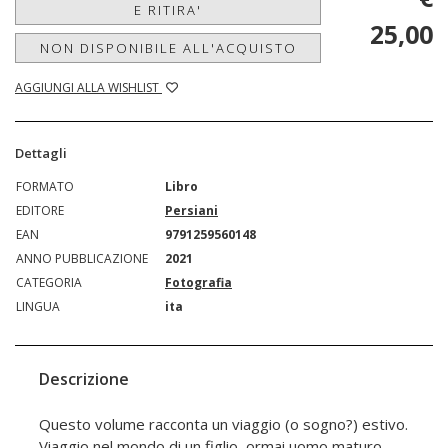
E RITIRA'
25,00
NON DISPONIBILE ALL'ACQUISTO
AGGIUNGI ALLA WISHLIST
Dettagli
FORMATO
Libro
EDITORE
Persiani
EAN
9791259560148
ANNO PUBBLICAZIONE
2021
CATEGORIA
Fotografia
LINGUA
ita
Descrizione
Questo volume racconta un viaggio (o sogno?) estivo.
Viaggio nel mondo di un figlio, ormai uomo maturo,