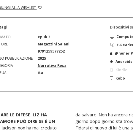
IUNGI ALLA WISHLIST
tagli
Dispositivi 
Comput
RMATO
epub 3
TORE
Magazzini Salani
E-Reade
N
9791259577252
iPhone/i
O PUBBLICAZIONE
2025
Androids
EGORIA
Narrativa Rosa
Kindle
GUA
ita
Kobo
ARE LE DIFESE.
LIZ HA
da salvare. Non ha ancora ric
’AMORE PUÒ DIRE SE È
UN
giorno dopo giorno sta trova
.
Jackson non ha mai creduto
Fidarsi di nuovo di lui è una scommessa troppo pericolosa,