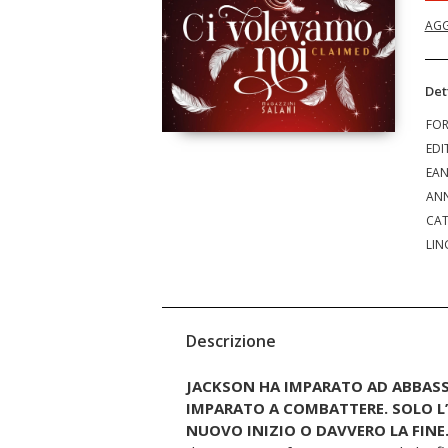
AGG
Det
FO
EDI
EA
ANN
CAT
LIN
Descrizione
JACKSON HA IMPARATO
AD ABBASS
IMPARATO A COMBATTERE.
SOLO L
NUOVO INIZIO O DAVVERO LA FINE