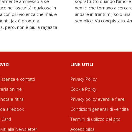
finalmente ammesso a se
a con segreti, pericoli e
ce nell’oscurità, qualcosa in
. In un gioco dove tutto può
a con più violenza che mai, e
rta: il lieto fine non è mai
menti, Jax è pronto a
semplice. Va conquistato. An
iz, però, non è più la ragazza
RVIZI
LINK UTILI
istenza e contatti
Privacy Policy
reria online
Cookie Policy
nota e ritira
Privacy policy eventi e fiere
da all'ebook
Condizioni generali di vendita
t Card
Termini di utilizzo del sito
riviti alla Newsletter
Accessibilità