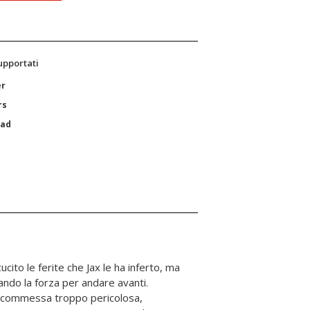
supportati
er
rs
Pad
ucito le ferite che Jax le ha inferto, ma
ndo la forza per andare avanti.