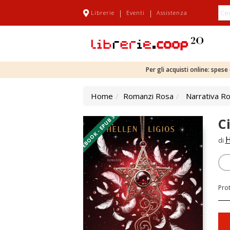
|
|
Librerie
Eventi
Assistenza
Per gli acquisti online: spes
Home
Romanzi Rosa
Narrativa R
EBOOK - EPUB 3
C
H
di
Pro