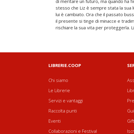
di meritare un futuro, ma quando ha 
soprattutto quando l’amore si intrecci
stesso che Liz è sempre stata la sua lu
nemici che tornano a cercare vendetta
lui è cambiato. Ora che il passato buss
andare in frantumi, solo una cosa è ce
il presente si tinge di minacce e tradi
rischiare la sua vita per proteggerla. L
LIBRERIE.COOP
SE
Chi siamo
Ass
Le Librerie
Lib
Servizi e vantaggi
Pre
Raccolta punti
Gui
Eventi
Gif
Collaborazioni e Festival
Isc