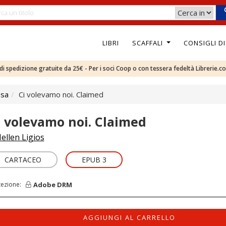
LIBRI
SCAFFALI
CONSIGLI D
e di spedizione gratuite da 25€ - Per i soci Coop o con tessera fedeltà Librerie.c
osa
Ci volevamo noi. Claimed
i volevamo noi. Claimed
ellen Ligios
CARTACEO
EPUB 3
Adobe DRM
tezione:
AGGIUNGI AL CARRELLO