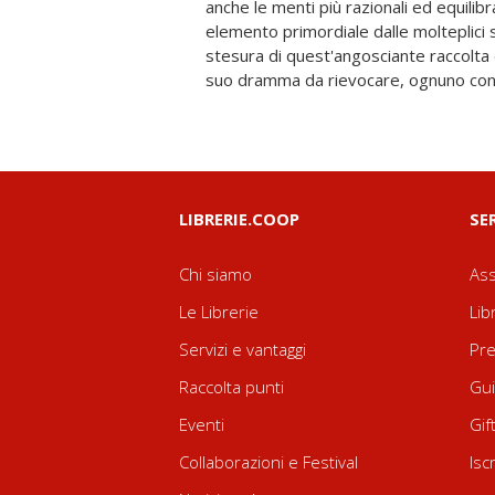
anche le menti più razionali ed equilib
nostre tasche. Alla stregua di una macabra 
elemento primordiale dalle molteplici 
si susseguono le pittoresche narrazioni
stesura di quest'angosciante raccolta 
e altri racconti sul Male", in un cres
suo dramma da rievocare, ognuno con 
LIBRERIE.COOP
SE
Chi siamo
Ass
Le Librerie
Lib
Servizi e vantaggi
Pre
Raccolta punti
Gui
Eventi
Gif
Collaborazioni e Festival
Isc