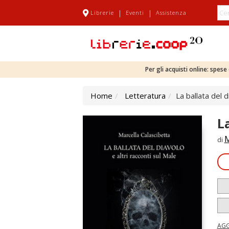
|
|
Librerie
Eventi
Assistenza
Per gli acquisti online: spes
Home
Letteratura
La ballata del d
L
M
di
AGG