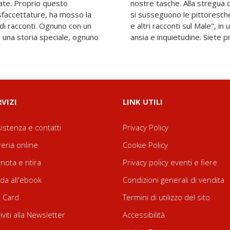
rate. Proprio questo
sceneggiatura teatrale,
sfaccettature, ha mosso la
 de "La ballata del Diavolo
di racconti. Ognuno con un
cendo disarmonico fatto di
una storia speciale, ognuno
ansia e inquietudine. Siete p
RVIZI
LINK UTILI
istenza e contatti
Privacy Policy
reria online
Cookie Policy
nota e ritira
Privacy policy eventi e fiere
da all'ebook
Condizioni generali di vendita
t Card
Termini di utilizzo del sito
riviti alla Newsletter
Accessibilità