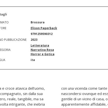
tagli
RMATO
Brossura
TORE
Elison Paperback
N
9791259590312
O PUBBLICAZIONE
2023
Letteratura
EGORIA
Narrativa Rosa
Horror e Gotica
GUA
ita
a e croce atavica dell'uomo,
. Il Male, in fondo, può
ccompagnato, sin dalla sua
e. Potrebbe avere il volto
ro, reale, tangibile, ma sa
gare nell'animo di un amico
lvolta intrigante, che inebria
iamo di conoscere come le