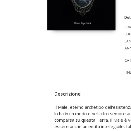
Det
FO
EDI
EA
ANN
CAT
LIN
Descrizione
Il Male, eterno archetipo dell'esistenz
con una vicenda come tante altre
lo ha in un modo o nell'altro sempre a
nascondersi ovunque ed essere chiunqu
comparsa su questa Terra. Il Male è ve
gentile di un vicino di casa, o alber
essere anche un'entità intellegibile, ta
apparentemente affidabile, che pens