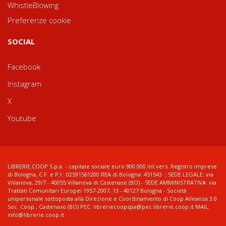
WhistleBlowing
Preferenze cookie
SOCIAL
Facebook
Instagram
X
Youtube
LIBRERIE.COOP S.p.a. - capitale sociale euro 900.000 int.vers. Registro imprese
di Bologna, C.F. e P.I.: 02591561200 REA di Bologna: 451543 ; SEDE LEGALE: via
Villanova, 29/7 - 40055 Villanova di Castenaso (BO) - SEDE AMMINISTRATIVA: via
Trattati Comunitari Europei 1957-2007, 13 - 40127 Bologna - Società
unipersonale sottoposta alla Direzione e Coordinamento di Coop Alleanza 3.0
Soc. Coop., Castenaso (BO) PEC: libreriecoopspa@pec.librerie.coop.it MAIL:
info@librerie.coop.it