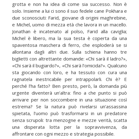
grotta e non ha idea di come sia successo. Non è
solo. Insieme a lui ci sono il suo fedele cane Pokhara e
due sconosciuti: Farid, giovane di origini maghrebine,
e Michel, uomo di mezza età che lavora in un macello.
Jonathan è incatenato al polso, Farid alla caviglia;
Michel è libero, ma la sua testa è coperta da una
spaventosa maschera di ferro, che esploderà se si
allontana dagli altri due. Sulla schiena hanno tre
biglietti con altrettante domande: «Chi sarà il ladro?»,
«Chi sarà il bugiardo?», «Chi sarà l’omicida?». Qualcuno
sta giocando con loro, e ha tessuto con cura una
ragnatela inestricabile per intrappolarli. Chi è? E
perché l’ha fatto? Ben presto, però, la domanda più
urgente diventerà un’altra: fino a che punto si può
arrivare per non soccombere in una situazione così
estrema? Se la natura può rivelarsi un’assassina
spietata, l’uomo può trasformarsi in un predatore
senza scrupoli: tra menzogne e mezze verità, scatta
una disperata lotta per la sopravvivenza, da
affrontare con ogni mezzo e strategia possibile.