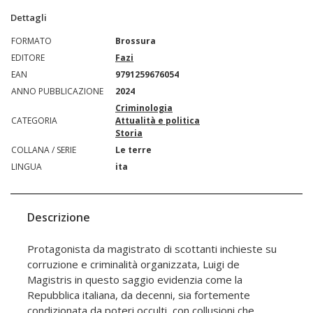
Dettagli
FORMATO
Brossura
EDITORE
Fazi
EAN
9791259676054
ANNO PUBBLICAZIONE
2024
Criminologia
CATEGORIA
Attualità e politica
Storia
COLLANA / SERIE
Le terre
LINGUA
ita
Descrizione
Protagonista da magistrato di scottanti inchieste su
corruzione e criminalità organizzata, Luigi de
Magistris in questo saggio evidenzia come la
Repubblica italiana, da decenni, sia fortemente
condizionata da poteri occulti, con collusioni che