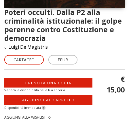
Poteri occulti. Dalla P2 alla
criminalità istituzionale: il golpe
perenne contro Costituzione e
democrazia
Luigi De Magistris
di
CARTACEO
EPUB
€
PRENOTA UNA COPIA
15,00
Verifica la disponibilità nella tua libreria
AGGIUNGI AL CARRELLO
Disponibilità immediata
?
AGGIUNGI ALLA WISHLIST