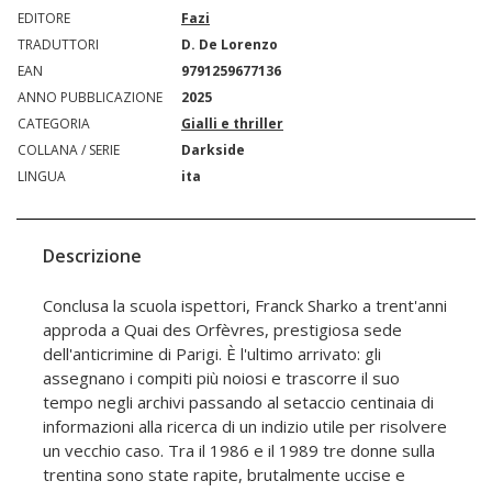
EDITORE
Fazi
TRADUTTORI
D. De Lorenzo
EAN
9791259677136
ANNO PUBBLICAZIONE
2025
CATEGORIA
Gialli e thriller
COLLANA / SERIE
Darkside
LINGUA
ita
Descrizione
Conclusa la scuola ispettori, Franck Sharko a trent'anni
approda a Quai des Orfèvres, prestigiosa sede
dell'anticrimine di Parigi. È l'ultimo arrivato: gli
assegnano i compiti più noiosi e trascorre il suo
tempo negli archivi passando al setaccio centinaia di
informazioni alla ricerca di un indizio utile per risolvere
un vecchio caso. Tra il 1986 e il 1989 tre donne sulla
trentina sono state rapite, brutalmente uccise e