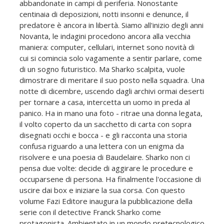
abbandonate in campi di periferia. Nonostante
centinaia di deposizioni, notti insonni e denunce, il
predatore è ancora in libertà. Siamo all'inizio degli anni
Novanta, le indagini procedono ancora alla vecchia
maniera: computer, cellulari, internet sono novità di
cui si comincia solo vagamente a sentir parlare, come
di un sogno futuristico. Ma Sharko scalpita, vuole
dimostrare di meritare il suo posto nella squadra. Una
notte di dicembre, uscendo dagli archivi ormai deserti
per tornare a casa, intercetta un uomo in preda al
panico. Ha in mano una foto - ritrae una donna legata,
il volto coperto da un sacchetto di carta con sopra
disegnati occhi e bocca - e gli racconta una storia
confusa riguardo a una lettera con un enigma da
risolvere e una poesia di Baudelaire. Sharko non ci
pensa due volte: decide di aggirare le procedure e
occuparsene di persona. Ha finalmente l'occasione di
uscire dai box e iniziare la sua corsa. Con questo
volume Fazi Editore inaugura la pubblicazione della
serie con il detective Franck Sharko come
protagonista. Ambientato in un mondo pretecnologico