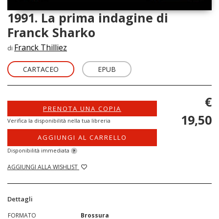
1991. La prima indagine di
Franck Sharko
Franck Thilliez
di
CARTACEO
EPUB
€
PRENOTA UNA COPIA
19,50
Verifica la disponibilità nella tua libreria
AGGIUNGI AL CARRELLO
Disponibilità immediata
?
AGGIUNGI ALLA WISHLIST
Dettagli
FORMATO
Brossura