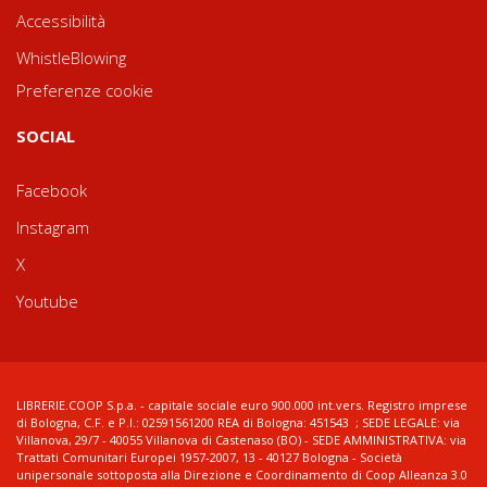
Accessibilità
WhistleBlowing
Preferenze cookie
SOCIAL
Facebook
Instagram
X
Youtube
LIBRERIE.COOP S.p.a. - capitale sociale euro 900.000 int.vers. Registro imprese
di Bologna, C.F. e P.I.: 02591561200 REA di Bologna: 451543 ; SEDE LEGALE: via
Villanova, 29/7 - 40055 Villanova di Castenaso (BO) - SEDE AMMINISTRATIVA: via
Trattati Comunitari Europei 1957-2007, 13 - 40127 Bologna - Società
unipersonale sottoposta alla Direzione e Coordinamento di Coop Alleanza 3.0