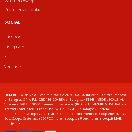
WhistleBlowing
Preferenze cookie
SOCIAL
Facebook
Instagram
X
Youtube
LIBRERIE.COOP S.p.a. - capitale sociale euro 900.000 int.vers. Registro imprese
di Bologna, C.F. e P.I.: 02591561200 REA di Bologna: 451543 ; SEDE LEGALE: via
Villanova, 29/7 - 40055 Villanova di Castenaso (BO) - SEDE AMMINISTRATIVA: via
Trattati Comunitari Europei 1957-2007, 13 - 40127 Bologna - Società
unipersonale sottoposta alla Direzione e Coordinamento di Coop Alleanza 3.0
Soc. Coop., Castenaso (BO) PEC: libreriecoopspa@pec.librerie.coop.it MAIL:
info@librerie.coop.it