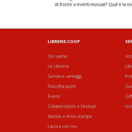
di fronte a eventi inusuali? Qual è la 
LIBRERIE.COOP
SE
Chi siamo
Ass
Le Librerie
Lib
Servizi e vantaggi
Pre
Raccolta punti
Gui
Eventi
Gif
Collaborazioni e Festival
Isc
Notizie e Area stampa
Lavora con noi