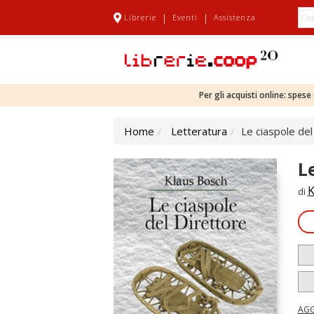
|
|
Librerie
Eventi
Assistenza
Per gli acquisti online: spes
Home
Letteratura
Le ciaspole del
L
K
di
AGG