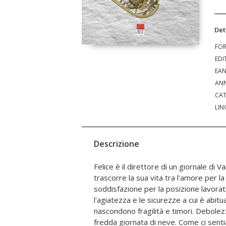
Det
FO
EDI
EA
ANN
CAT
LIN
Descrizione
Felice è il direttore di un giornale di 
prontezza di reagire alle avversità o ne s
trascorre la sua vita tra l'amore per la
Un libro ironico, un racconto che ci fa capire 
soddisfazione per la posizione lavora
prendere mai troppo sul serio. Che a 
l'agiatezza e le sicurezze a cui è abitua
sapere ridere di sé stessi. Una fiaba per tras
nascondono fragilità e timori. Debole
spensieratezza alcune ore di questa 
fredda giornata di neve. Come ci se