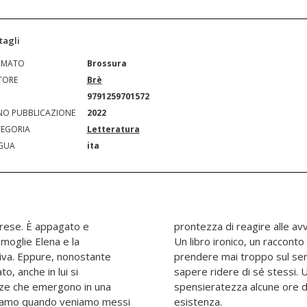
tagli
RMATO
Brossura
TORE
Brè
N
9791259701572
O PUBBLICAZIONE
2022
EGORIA
Letteratura
GUA
ita
Varese. È appagato e
ubiamo le conseguenze?
 moglie Elena e la
che non ci si dovrebbe
tiva. Eppure, nonostante
volte è necessario anche
to, anche in lui si
correre in allegria e
zze che emergono in una
a volte troppo sofferta
ntiamo quando veniamo messi
esistenza.