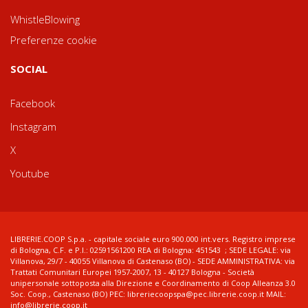
WhistleBlowing
Preferenze cookie
SOCIAL
Facebook
Instagram
X
Youtube
LIBRERIE.COOP S.p.a. - capitale sociale euro 900.000 int.vers. Registro imprese
di Bologna, C.F. e P.I.: 02591561200 REA di Bologna: 451543 ; SEDE LEGALE: via
Villanova, 29/7 - 40055 Villanova di Castenaso (BO) - SEDE AMMINISTRATIVA: via
Trattati Comunitari Europei 1957-2007, 13 - 40127 Bologna - Società
unipersonale sottoposta alla Direzione e Coordinamento di Coop Alleanza 3.0
Soc. Coop., Castenaso (BO) PEC: libreriecoopspa@pec.librerie.coop.it MAIL:
info@librerie.coop.it