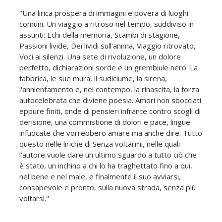
"Una lirica prospera di immagini e povera di luoghi
comuni. Un viaggio a ritroso nel tempo, suddiviso in
assunti: Echi della memoria, Scambi di stagione,
Passioni livide, Dei lividi sull'anima, Viaggio ritrovato,
Voci ai silenzi. Una sete di rivoluzione, un dolore
perfetto, dichiarazioni sorde e un grembiule nero. La
fabbrica, le sue mura, il sudiciume, la sirena,
l'annientamento e, nel contempo, la rinascita, la forza
autocelebrata che diviene poesia. Amori non sbocciati
eppure finiti, onde di pensieri infrante contro scogli di
derisione, una commistione di dolori e pace, lingue
infuocate che vorrebbero amare ma anche dire. Tutto
questo nelle liriche di Senza voltarmi, nelle quali
l'autore vuole dare un ultimo sguardo a tutto ciò che
è stato, un inchino a chi lo ha traghettato fino a qui,
nel bene e nel male, e finalmente il suo avviarsi,
consapevole e pronto, sulla nuova strada, senza più
voltarsi."