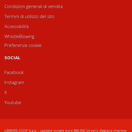
Condizioni generali di vendita
Termini di utilizzo del sito
Accessibilità
WhistleBlowing
Preferenze cookie
SOCIAL
Facebook
Instagram
X
Youtube
LIBRERIE.COOP S.p.a. - capitale sociale euro 900.000 int.vers. Registro imprese