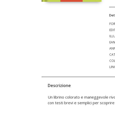
Det
FO
EDI
ILL
EA
ANN
CAT
COL
LIN
Descrizione
Un librino colorato e maneggevole rivolt
caratteristiche. Le illustrazioni trasfo
con testi brevi e semplici per scoprire 