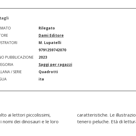
tagli
RMATO
Rilegato
TORE
Dami Editore
USTRATORI
M. Lupatelli
N
9791259742070
O PUBBLICAZIONE
2023
EGORIA
Saggi per ragazzi
LANA / SERIE
Quadrotti
GUA
ita
o ai lettori piccolissimi,
rmano ogni dinosauro in un
i nomi dei dinosauri e le loro
tenero peluche. Età di lettur