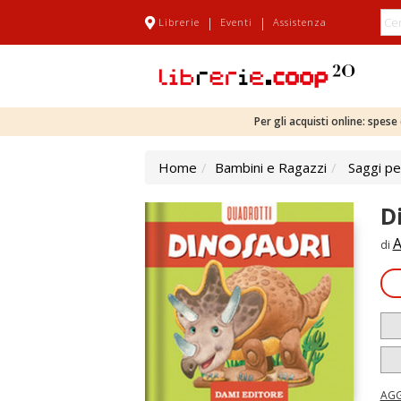
|
|
Librerie
Eventi
Assistenza
Per gli acquisti online: spes
Home
Bambini e Ragazzi
Saggi pe
D
A
di
AGG