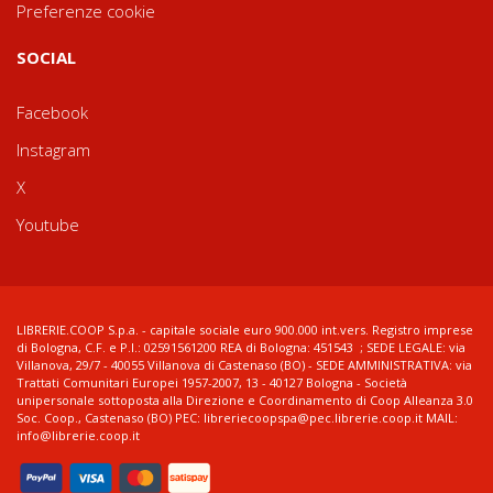
Preferenze cookie
SOCIAL
Facebook
Instagram
X
Youtube
LIBRERIE.COOP S.p.a. - capitale sociale euro 900.000 int.vers. Registro imprese
di Bologna, C.F. e P.I.: 02591561200 REA di Bologna: 451543 ; SEDE LEGALE: via
Villanova, 29/7 - 40055 Villanova di Castenaso (BO) - SEDE AMMINISTRATIVA: via
Trattati Comunitari Europei 1957-2007, 13 - 40127 Bologna - Società
unipersonale sottoposta alla Direzione e Coordinamento di Coop Alleanza 3.0
Soc. Coop., Castenaso (BO) PEC: libreriecoopspa@pec.librerie.coop.it MAIL:
info@librerie.coop.it