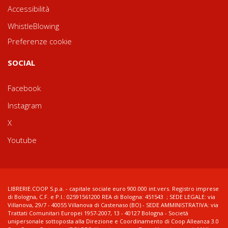
Accessibilità
WhistleBlowing
Preferenze cookie
SOCIAL
Facebook
Instagram
X
Youtube
LIBRERIE.COOP S.p.a. - capitale sociale euro 900.000 int.vers. Registro imprese
di Bologna, C.F. e P.I.: 02591561200 REA di Bologna: 451543 ; SEDE LEGALE: via
Villanova, 29/7 - 40055 Villanova di Castenaso (BO) - SEDE AMMINISTRATIVA: via
Trattati Comunitari Europei 1957-2007, 13 - 40127 Bologna - Società
unipersonale sottoposta alla Direzione e Coordinamento di Coop Alleanza 3.0