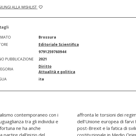
IUNGI ALLA WISHLIST
tagli
RMATO
Brossura
TORE
Editoriale Scientifica
N
9791259760944
O PUBBLICAZIONE
2021
Diritto
EGORIA
Attualità e politica
GUA
ita
ionalismo contemporaneo con i
troeuropei e la difficoltà
uguaglianza tra gli individui e
a transizione del Regno Unito
a fortuna ne ha anche
una compiuta cultura
 partire dall'inizio del
i illustrare la grandezza