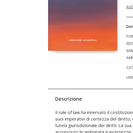
AGG
Det
FO
EDI
EA
ANN
CAT
LIN
Descrizione
Il rule of law ha innervato il costituz
affronta le torsioni dei regimi cen
suoi imperativi di certezza del diritto, 
dell'Unione europea di farvi fronte, l
tutela giurisdizionale dei diritti. La su
post-Brexit e la fatica di sviluppare 
accresciuto le ambiguità e incertezze: a
costituzionale in Medio Oriente, al fine d