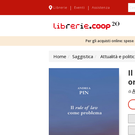
|
|
Librerie
Eventi
Assistenza
Per gli acquisti online: spes
Home
Saggistica
Attualità e politi
I
o
A
di