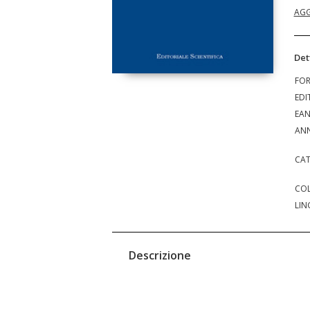
AGG
Det
FO
EDI
EA
ANN
CAT
COL
LIN
Descrizione