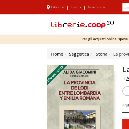
|
|
Librerie
Eventi
Assistenza
Per gli acquisti online: spes
Home
Saggistica
Storia
La prov
EBOOK - EPUB
L
A
di
Pro