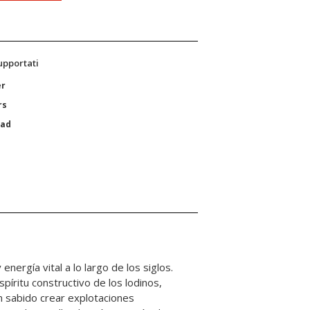
supportati
er
rs
Pad