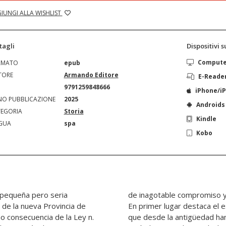
IUNGI ALLA WISHLIST
tagli
Dispositivi 
Comput
RMATO
epub
TORE
Armando Editore
E-Reade
N
9791259848666
iPhone/i
O PUBBLICAZIONE
2025
Androids
EGORIA
Storia
Kindle
GUA
spa
Kobo
a pequeña pero seria
lo largo de los siglos.
n de la nueva Provincia de
nstructivo de los lodinos,
mo consecuencia de la Ley n.
ido crear explotaciones