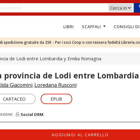
LIBRI
SCAFFALI
CONSIGLI D
e di spedizione gratuite da 25€ - Per i soci Coop o con tessera fedeltà Librerie.c
incia de Lodi entre Lombardia y Emilia Romagna
a provincia de Lodi entre Lombardi
lida Giacomini
Loredana Rusconi
,
CARTACEO
EPUB
Social DRM
tezione:
AGGIUNGI AL CARRELLO