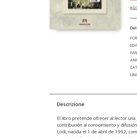
AGG
Det
FO
EDI
EA
ANN
CAT
LIN
Descrizione
El libro pretende ofrecer al lector un
de inagotable compromiso y energía vital a 
contribución al conocimiento y difusió
En primer lugar destaca el espíritu co
Lodi, nacida el 1 de abril de 1992, co
que desde la antigüedad han sab