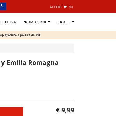
ACCEDI
(0)
I LETTURA
PROMOZIONI
EBOOK
oop gratuite a partire da 19€.
a y Emilia Romagna
€ 9,99