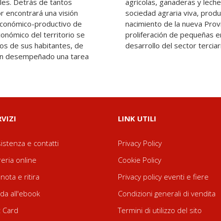
les. Detrás de tantos
lando así una visión de
or encontrará una visión
eniosa en su conjunto. El
económico-productivo de
Lodi permitió también la
económico del territorio se
tesanales y un apreciable
os de sus habitantes, de
desarrollo del sector terciar
han desempeñado una tarea
RVIZI
LINK UTILI
istenza e contatti
Privacy Policy
reria online
Cookie Policy
nota e ritira
Privacy policy eventi e fiere
da all'ebook
Condizioni generali di vendita
t Card
Termini di utilizzo del sito