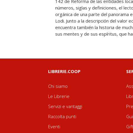
142 de Reforma de las entidades loca
agrícolas, ganaderas y lecheras, desarrol
números, siglas y definiciones, el lect
sociedad agraria viva, productiva e ing
orgánica de una parte del panorama 
nacimiento de la nueva Provincia de 
Lodi. Junto a la descripción del valor 
proliferación de pequeñas empresas ar
encuentra también la historia de much
sus mentes y de sus espíritus, que 
LIBRERIE.COOP
SE
Chi siamo
Ass
Le Librerie
Lib
Servizi e vantaggi
Pre
Raccolta punti
Gui
Eventi
Gif