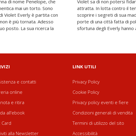
onna di nome Penelope, che
da cui è irresistibilmente
mentica mai un torto. Sono
 la sua vita, Violet dovrà
i Violet Everly è partita con
vare la chiave e varcare le
e non è più tornata. Adesso
stelle, dove la storia e la
uo posto. La sua ricerca la
sfortuna degli Everly hanno av
RVIZI
LINK UTILI
istenza e contatti
Privacy Policy
reria online
Cookie Policy
nota e ritira
Privacy policy eventi e fiere
da all'ebook
Condizioni generali di vendita
t Card
Termini di utilizzo del sito
riviti alla Newsletter
Accessibilità