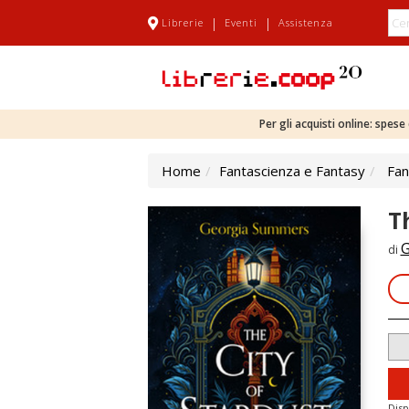
|
|
Librerie
Eventi
Assistenza
Per gli acquisti online: spes
Home
Fantascienza e Fantasy
Fan
T
G
di
Disp