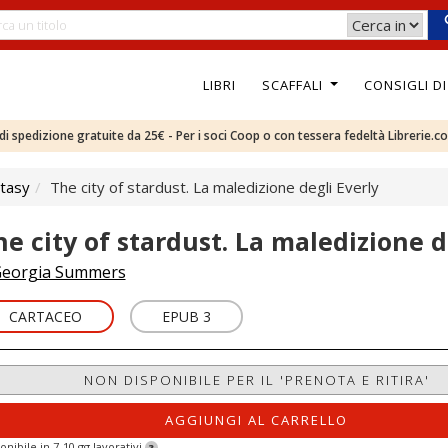
LIBRI
SCAFFALI
CONSIGLI D
e di spedizione gratuite da 25€ - Per i soci Coop o con tessera fedeltà Librerie.c
tasy
The city of stardust. La maledizione degli Everly
he city of stardust. La maledizione d
eorgia Summers
CARTACEO
EPUB 3
NON DISPONIBILE PER IL 'PRENOTA E RITIRA'
AGGIUNGI AL CARRELLO
onibile in 7-10 gg lavorativi
?