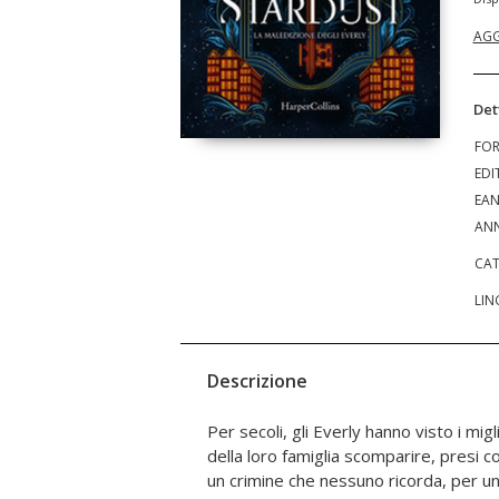
AGG
Det
FO
EDI
EA
ANN
CAT
LIN
Descrizione
Per secoli, gli Everly hanno visto i migl
conduce in un mondo cupo e seducente, f
della loro famiglia scomparire, presi 
di potere, divinità crudeli e mostri a
un crimine che nessuno ricorda, per 
a incontrare Aleksander, il silenzioso assis