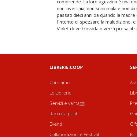
comprende. La loro aguzzina è una d
Violet sa di non potersi fidare ma 
non invecchia, non si ammala e non di
attratta. In lotta contro il tempo per
passati dieci anni da quando la madre d
scoprire i segreti di sua madre, tro
l'intento di spezzare la maledizione, 
porte di una città fatta di polvere di 
Violet deve trovarla o verrà presa al s
LIBRERIE.COOP
SE
Chi siamo
Ass
Le Librerie
Lib
Servizi e vantaggi
Pre
Raccolta punti
Gui
Eventi
Gif
Collaborazioni e Festival
Isc