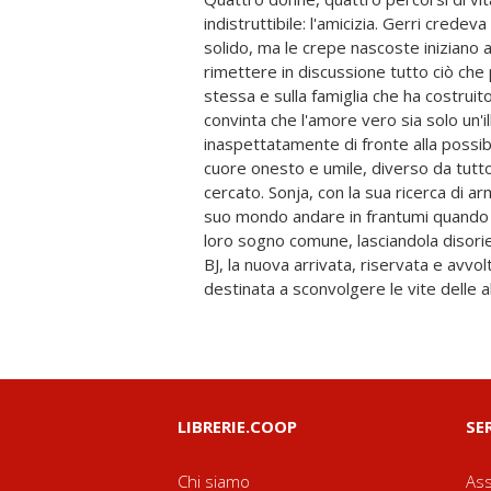
indistruttibile: l'amicizia. Gerri crede
perdite dolorose e piccoli traguardi 
solido, ma le crepe nascoste iniziano a
donne si sostengono a vicenda, creand
rimettere in discussione tutto ciò ch
risate, lacrime e amore. Perché, an
stessa e sulla famiglia che ha costruit
crollare, le vere amiche restano. E ci
convinta che l'amore vero sia solo un'il
noi, il coraggio di affrontare l'imprevedibile, l'i
inaspettatamente di fronte alla possibil
più paura. Le vere amiche ci sono sempre
cuore onesto e umile, diverso da tut
resilienza femminile e di quel legame
cercato. Sonja, con la sua ricerca di a
l'amicizia in una famiglia. Per chi cr
suo mondo andare in frantumi quando 
davvero durare per sempre. Robyn Ca
loro sogno comune, lasciandola disorien
potente, che cattura con delicatezza 
BJ, la nuova arrivata, riservata e avvol
destinata a sconvolgere le vite delle 
LIBRERIE.COOP
SE
Chi siamo
Ass