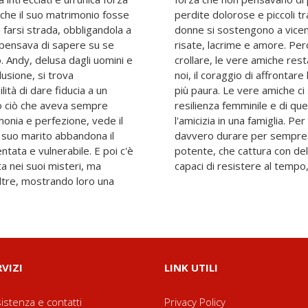
va che il suo matrimonio fosse
di felicità, queste quattro
 farsi strada, obbligandola a
o un cerchio sicuro fatto di
e pensava di sapere su se
che quando tutto sembra
o. Andy, delusa dagli uomini e
 aiutano a trovare, dentro di
lusione, si trova
gnoto e quello che fa
ità di dare fiducia a un
 è una celebrazione della
to ciò che aveva sempre
 speciale che trasforma
rmonia e perfezione, vede il
ede che un "insieme" possa
suo marito abbandona il
rr ci regala una storia
tata e vulnerabile. E poi c'è
e intensità l'anima di legami
ta nei suoi misteri, ma
capaci di resistere al tempo, 
altre, mostrando loro una
RVIZI
LINK UTILI
istenza e contatti
Privacy Policy