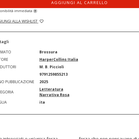
AGGIUNGI AL CARRELLO
onibilità immediata
?
IUNGI ALLA WISHLIST
tagli
RMATO
Brossura
TORE
HarperCollins Italia
DUTTORI
M. B. Piccioli
N
9791259855213
O PUBBLICAZIONE
2025
Letteratura
EGORIA
Narrativa Rosa
GUA
ita
 intrecciati e un'unica forza
. Tra segreti inconfessati,