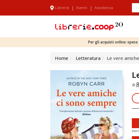
|
|
Librerie
Eventi
Assistenza
Per gli acquisti online: spes
Home
Letteratura
Le vere amiche
L
R
di
Veri