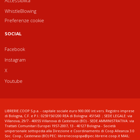
Accessibilità
WhistleBlowing
Preferenze cookie
SOCIAL
Facebook
Instagram
X
Youtube
LIBRERIE.COOP S.p.a. - capitale sociale euro 900.000 int.vers. Registro imprese
di Bologna, C.F. e P.I.: 02591561200 REA di Bologna: 451543 ; SEDE LEGALE: via
Villanova, 29/7 - 40055 Villanova di Castenaso (BO) - SEDE AMMINISTRATIVA: via
Trattati Comunitari Europei 1957-2007, 13 - 40127 Bologna - Società
unipersonale sottoposta alla Direzione e Coordinamento di Coop Alleanza 3.0
Soc. Coop., Castenaso (BO) PEC: libreriecoopspa@pec.librerie.coop.it MAIL: