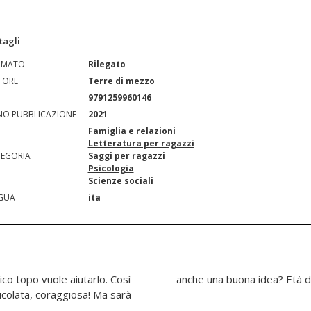
tagli
RMATO
Rilegato
TORE
Terre di mezzo
N
9791259960146
O PUBBLICAZIONE
2021
Famiglia e relazioni
Letteratura per ragazzi
EGORIA
Saggi per ragazzi
Psicologia
Scienze sociali
GUA
ita
ico topo vuole aiutarlo. Così
anche una buona idea? Età di 
ricolata, coraggiosa! Ma sarà