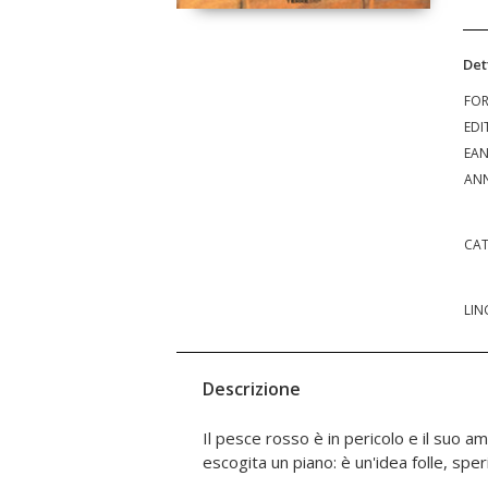
Det
FO
EDI
EA
ANN
CAT
LIN
Descrizione
Il pesce rosso è in pericolo e il suo am
escogita un piano: è un'idea folle, spe