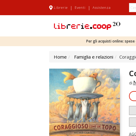
|
|
Librerie
Eventi
Assistenza
Per gli acquisti online: spes
Home
Famiglia e relazioni
Coraggi
C
N
di
AGG