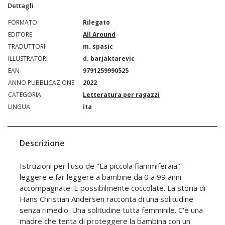
Dettagli
FORMATO
Rilegato
EDITORE
All Around
TRADUTTORI
m. spasic
ILLUSTRATORI
d. barjaktarevic
EAN
9791259990525
ANNO PUBBLICAZIONE
2022
CATEGORIA
Letteratura per ragazzi
LINGUA
ita
Descrizione
Istruzioni per l'uso de "La piccola fiammiferaia":
leggere e far leggere a bambine da 0 a 99 anni
accompagnate. E possibilmente coccolate. La storia di
Hans Christian Andersen racconta di una solitudine
senza rimedio. Una solitudine tutta femminile. C'è una
madre che tenta di proteggere la bambina con un