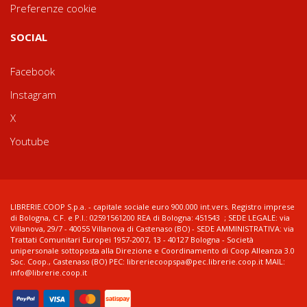
Preferenze cookie
SOCIAL
Facebook
Instagram
X
Youtube
LIBRERIE.COOP S.p.a. - capitale sociale euro 900.000 int.vers. Registro imprese
di Bologna, C.F. e P.I.: 02591561200 REA di Bologna: 451543 ; SEDE LEGALE: via
Villanova, 29/7 - 40055 Villanova di Castenaso (BO) - SEDE AMMINISTRATIVA: via
Trattati Comunitari Europei 1957-2007, 13 - 40127 Bologna - Società
unipersonale sottoposta alla Direzione e Coordinamento di Coop Alleanza 3.0
Soc. Coop., Castenaso (BO) PEC: libreriecoopspa@pec.librerie.coop.it MAIL:
info@librerie.coop.it