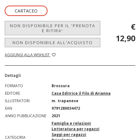
CARTACEO
€
NON DISPONIBILE PER IL 'PRENOTA
E RITIRA'
12,90
NON DISPONIBILE ALL'ACQUISTO
AGGIUNGI ALLA WISHLIST
Dettagli
FORMATO
Brossura
EDITORE
Casa Editrice il Filo di Arianna
ILLUSTRATORI
m. trapanese
EAN
9791280034472
ANNO PUBBLICAZIONE
2021
Famiglia e relazioni
Letteratura per ragazzi
Saggi per ragazzi
CATEGORIA