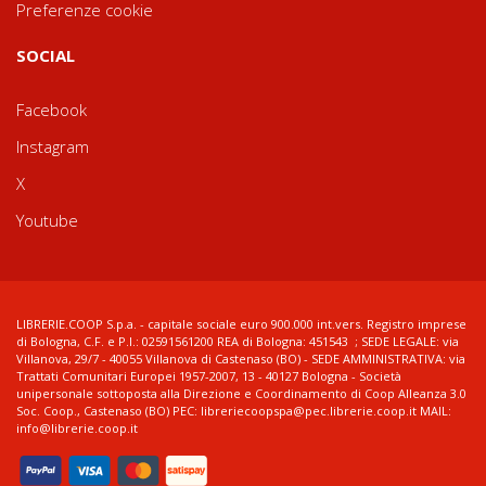
Preferenze cookie
SOCIAL
Facebook
Instagram
X
Youtube
LIBRERIE.COOP S.p.a. - capitale sociale euro 900.000 int.vers. Registro imprese
di Bologna, C.F. e P.I.: 02591561200 REA di Bologna: 451543 ; SEDE LEGALE: via
Villanova, 29/7 - 40055 Villanova di Castenaso (BO) - SEDE AMMINISTRATIVA: via
Trattati Comunitari Europei 1957-2007, 13 - 40127 Bologna - Società
unipersonale sottoposta alla Direzione e Coordinamento di Coop Alleanza 3.0
Soc. Coop., Castenaso (BO) PEC: libreriecoopspa@pec.librerie.coop.it MAIL:
info@librerie.coop.it