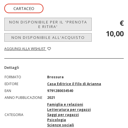
CARTACEO
€
NON DISPONIBILE PER IL 'PRENOTA
E RITIRA'
10,00
NON DISPONIBILE ALL'ACQUISTO
AGGIUNGI ALLA WISHLIST
Dettagli
FORMATO
Brossura
EDITORE
Casa Editrice il Filo di Arianna
EAN
9791280034540
ANNO PUBBLICAZIONE
2021
Famiglia e relazioni
Letteratura per ragazzi
CATEGORIA
Saggi per ragazzi
Psicologia
Scienze sociali