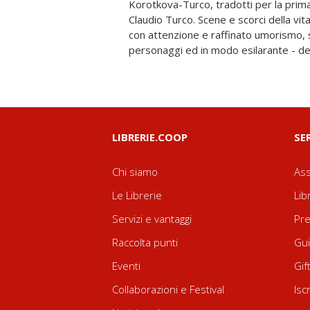
Korotkova-Turco, tradotti per la prima v
scrive racconti umoristici, atti unici c
Claudio Turco. Scene e scorci della vit
pubblicati in numerosi periodici rus
con attenzione e raffinato umorismo, 
personaggi ed in modo esilarante - de
LIBRERIE.COOP
SE
Chi siamo
Ass
Le Librerie
Lib
Servizi e vantaggi
Pre
Raccolta punti
Gui
Eventi
Gif
Collaborazioni e Festival
Isc