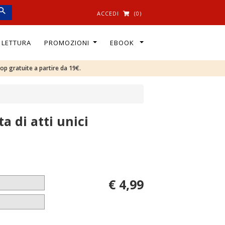
ACCEDI
(0)
I LETTURA
PROMOZIONI
EBOOK
oop gratuite a partire da 19€.
a di atti unici
€ 4,99