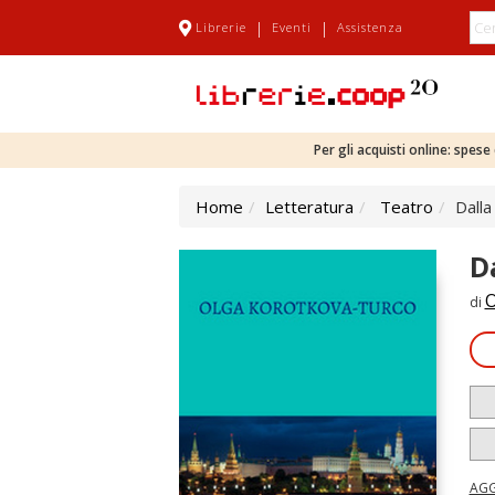
|
|
Librerie
Eventi
Assistenza
Per gli acquisti online: spes
Home
Letteratura
Teatro
Dalla
D
O
di
AGG