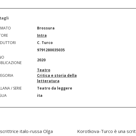
tagli
RMATO
Brossura
TORE
Intra
DUTTORI
C. Turco
N
9791280035035
NO
2020
BLICAZIONE
Teatro
EGORIA
Critica e storia della
letteratura
LANA / SERIE
Teatro da leggere
GUA
ita
 scrittrice italo-russa Olga
a di origine russa. Dal 2007