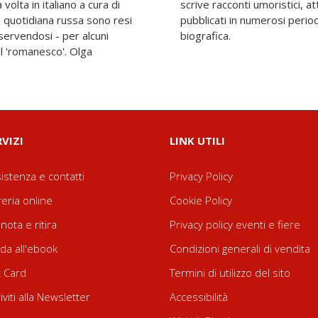
olta in italiano a cura di
omici e commedie satiriche
a quotidiana russa sono resi
si. Con nota introduttiva e
servendosi - per alcuni
biografica.
l 'romanesco'. Olga
RVIZI
LINK UTILI
istenza e contatti
Privacy Policy
reria online
Cookie Policy
nota e ritira
Privacy policy eventi e fiere
da all'ebook
Condizioni generali di vendita
t Card
Termini di utilizzo del sito
riviti alla Newsletter
Accessibilità