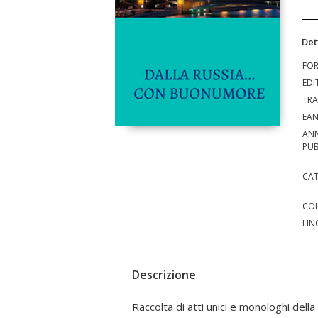
Det
FO
EDI
TRA
EA
AN
PUB
CAT
COL
LIN
Descrizione
Raccolta di atti unici e monologhi della
Korotkova-Turco è una scrittrice italian