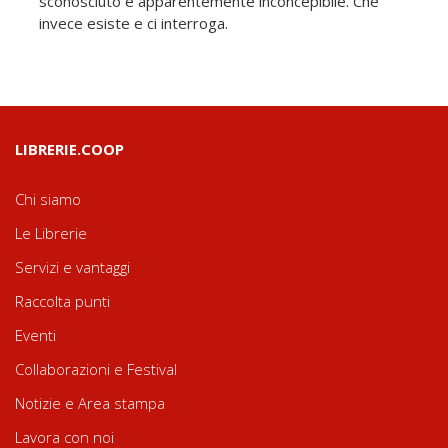
sconosciuto e apparentemente inconcepibile. Che
invece esiste e ci interroga.
LIBRERIE.COOP
Chi siamo
Le Librerie
Servizi e vantaggi
Raccolta punti
Eventi
Collaborazioni e Festival
Notizie e Area stampa
Lavora con noi