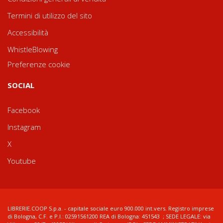
Termini di utilizzo del sito
Accessibilità
WhistleBlowing
Preferenze cookie
SOCIAL
Facebook
Instagram
X
Youtube
LIBRERIE.COOP S.p.a. - capitale sociale euro 900.000 int.vers. Registro imprese
di Bologna, C.F. e P.I.: 02591561200 REA di Bologna: 451543 ; SEDE LEGALE: via