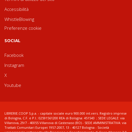
Accessibilità
WhistleBlowing
Preferenze cookie
SOCIAL
Facebook
Instagram
X
Youtube
LIBRERIE.COOP S.p.a. - capitale sociale euro 900.000 int.vers. Registro imprese
di Bologna, C.F. e P.I.: 02591561200 REA di Bologna: 451543 ; SEDE LEGALE: via
Villanova, 29/7 - 40055 Villanova di Castenaso (BO) - SEDE AMMINISTRATIVA: via
Trattati Comunitari Europei 1957-2007, 13 - 40127 Bologna - Società