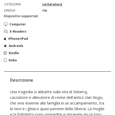
CATEGORIA
Letteratura
LINGUA
ita
Dispositivi supportati
Computer
E-Readers
iPhone/iPad
Androids
Kindle
Kobo
Descrizione
Una tragedia si abbatte sulla vita di Seberuj,
cacciatore e allevatore di renne dell'antico clan Nogo,
che vive insieme alla famiglia in un accampamento, tra
le nevi e i ghiacci quasi perenni della Siberia. La moglie
e la figlioletta sono aggredite e sbranate da un lupo