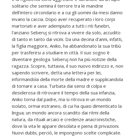
solitario che semina il terrore tra le mandrie
dell'intero circondario e a cui gli uomini da mesi danno
invano la caccia. Dopo aver recuperato i loro corpi
martoriati e aver adempiuto a tutti i riti funebri,
l'anziano Seberuj si ritrova a vivere da solo, accudito
di tanto in tanto dai vicini. Da una decina d'anni, infatti,
la figlia maggiore, Aniko, ha abbandonato la sua tribù
per trasferirsi a studiare in città. Il suo sogno è
diventare geologa. Seberuj non ha più notizie della
ragazza. Scopre, tuttavia, il suo nuovo indirizzo e, non
sapendo scrivere, detta una lettera per lei,
informandola della morte della madre e supplicandola
di tornare a casa. Turbata dai sensi di colpa e
desiderosa di ritrovare il tempo della sua infanzia,
Aniko torna dal padre, ma si ritrova in un mondo
isolato, ormai estraneo, di cui ha quasi dimenticato la
lingua; un mondo ancora scandito dai ritmi della
natura, da rituali arcaici e credenze anacronistiche,
dove la vita le appare desolata e piena di privazioni.
Nuovi dubbi, perciò, le impongono scelte complicate.