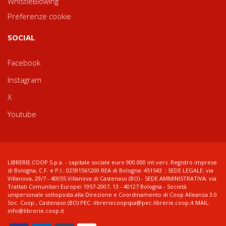
WhistleBlowing
Preferenze cookie
SOCIAL
Facebook
Instagram
X
Youtube
LIBRERIE.COOP S.p.a. - capitale sociale euro 900.000 int.vers. Registro imprese
di Bologna, C.F. e P.I.: 02591561200 REA di Bologna: 451543 ; SEDE LEGALE: via
Villanova, 29/7 - 40055 Villanova di Castenaso (BO) - SEDE AMMINISTRATIVA: via
Trattati Comunitari Europei 1957-2007, 13 - 40127 Bologna - Società
unipersonale sottoposta alla Direzione e Coordinamento di Coop Alleanza 3.0
Soc. Coop., Castenaso (BO) PEC: libreriecoopspa@pec.librerie.coop.it MAIL:
info@librerie.coop.it