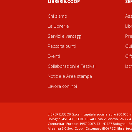
LIBRERIE.COOP
SE
Chi siamo
Ass
Le Librerie
Lib
Servizi e vantaggi
Pre
Raccolta punti
Gui
Eventi
Gif
Collaborazioni e Festival
Isc
Notizie e Area stampa
Lavora con noi
LIBRERIE.COOP S.p.a. - capitale sociale euro 900.000 in
Bologna: 451543 ; SEDE LEGALE: via Villanova, 29/7 - 4
Comunitari Europei 1957-2007, 13 - 40127 Bologna - S
Alleanza 3.0 Soc. Coop., Castenaso (BO) PEC: librerie