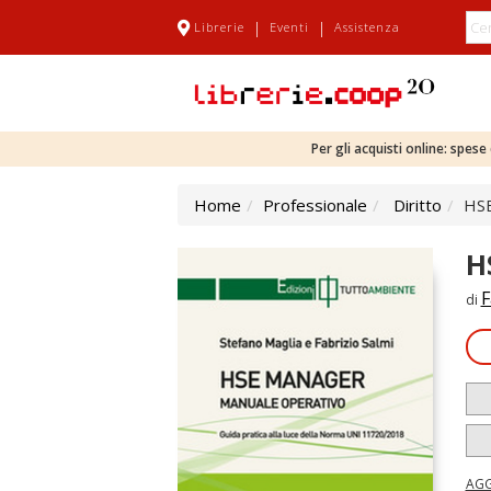
|
|
Librerie
Eventi
Assistenza
Per gli acquisti online: spes
Home
Professionale
Diritto
HSE
H
F
di
AGG