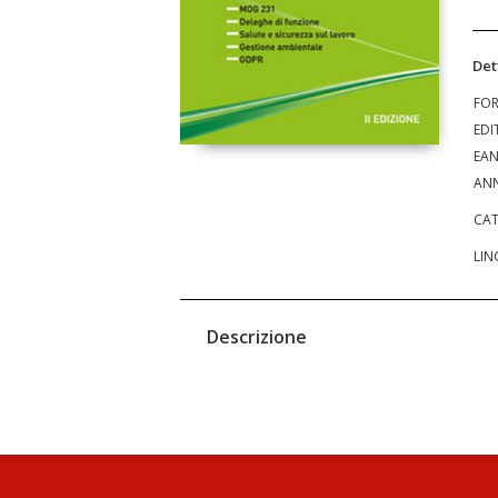
Det
FO
EDI
EA
ANN
CAT
LIN
Descrizione