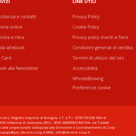
RVIZI
LINK UTILI
istenza e contatti
Privacy Policy
reria online
Cookie Policy
nota e ritira
Privacy policy eventi e fiere
da all'ebook
Condizioni generali di vendita
t Card
Termini di utilizzo del sito
riviti alla Newsletter
Accessibilità
WhistleBlowing
Preferenze cookie
t.vers. Registro imprese di Bologna, C.F. e P.I.: 02591561200 REA di
0055 Villanova di Castenaso (BO) - SEDE AMMINISTRATIVA: via Trattati
ocietà unipersonale sottoposta alla Direzione e Coordinamento di Coop
coopspa@pec.librerie.coop.it MAIL: info@librerie.coop.it