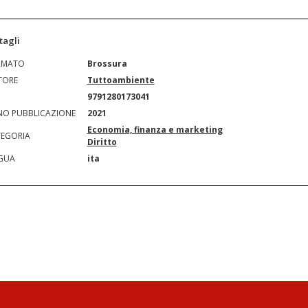
tagli
RMATO
Brossura
TORE
Tuttoambiente
N
9791280173041
O PUBBLICAZIONE
2021
Economia, finanza e marketing
EGORIA
Diritto
GUA
ita