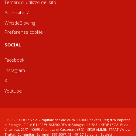
Termini di utilizzo del sito
Accessibilità
WhistleBlowing
Preferenze cookie
SOCIAL
Facebook
Instagram
X
Youtube
LIBRERIE.COOP S.p.a. - capitale sociale euro 900.000 int.vers. Registro imprese
di Bologna, C.F. e P.I.: 02591561200 REA di Bologna: 451543 ; SEDE LEGALE: via
Villanova, 29/7 - 40055 Villanova di Castenaso (BO) - SEDE AMMINISTRATIVA: via
Trattati Comunitari Europei 1957-2007, 13 - 40127 Bologna - Società