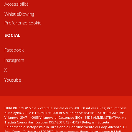
Accessibilità
WhistleBlowing
Preferenze cookie
SOCIAL
Facebook
Instagram
X
Youtube
LIBRERIE.COOP S.p.a. - capitale sociale euro 900.000 int.vers. Registro imprese
di Bologna, C.F. e P.I.: 02591561200 REA di Bologna: 451543 ; SEDE LEGALE: via
Villanova, 29/7 - 40055 Villanova di Castenaso (BO) - SEDE AMMINISTRATIVA: via
Trattati Comunitari Europei 1957-2007, 13 - 40127 Bologna - Società
unipersonale sottoposta alla Direzione e Coordinamento di Coop Alleanza 3.0
Soc. Coop., Castenaso (BO) PEC: libreriecoopspa@pec.librerie.coop.it MAIL: