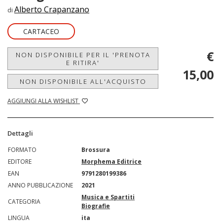
Alberto Crapanzano
di
CARTACEO
€
NON DISPONIBILE PER IL 'PRENOTA
E RITIRA'
15,00
NON DISPONIBILE ALL'ACQUISTO
AGGIUNGI ALLA WISHLIST
Dettagli
FORMATO
Brossura
EDITORE
Morphema Editrice
EAN
9791280199386
ANNO PUBBLICAZIONE
2021
Musica e Spartiti
CATEGORIA
Biografie
LINGUA
ita