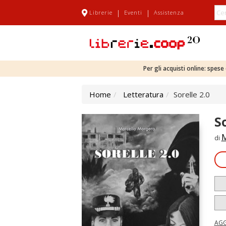
|
|
Librerie
Eventi
Assistenza
Per gli acquisti online: spes
Home
Letteratura
Sorelle 2.0
So
M
di
AGG