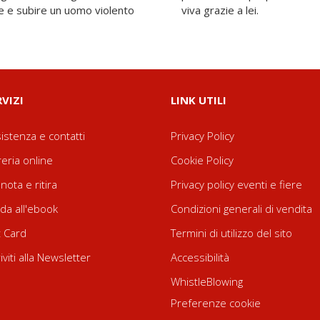
ere e subire un uomo violento
viva grazie a lei.
RVIZI
LINK UTILI
istenza e contatti
Privacy Policy
reria online
Cookie Policy
nota e ritira
Privacy policy eventi e fiere
da all'ebook
Condizioni generali di vendita
t Card
Termini di utilizzo del sito
riviti alla Newsletter
Accessibilità
WhistleBlowing
Preferenze cookie