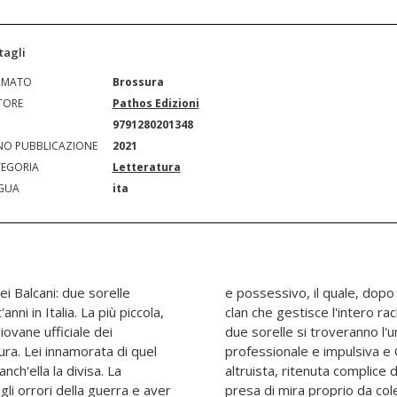
tagli
RMATO
Brossura
TORE
Pathos Edizioni
N
9791280201348
O PUBBLICAZIONE
2021
EGORIA
Letteratura
GUA
ita
i Balcani: due sorelle
dini si trova a capo di un
ni in Italia. La più piccola,
 prostituzione capitolina. Le
iovane ufficiale dei
'altra: Angela, forte,
ra. Lei innamorata di quel
a, grande tempra morale e
ch'ella la divisa. La
te con cui vive, verrà
li orrori della guerra e aver
n sa di essere sua sorella e