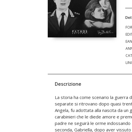
Det
FO
EDI
EA
ANN
CAT
LIN
Descrizione
La storia ha come scenario la guerra de
e possessivo, il quale, dopo varie vicissitu
separate si ritrovano dopo quasi trent'an
clan che gestisce l'intero racket della
Angela, fu adottata alla nascita da un g
due sorelle si troveranno l'una di fronte all
carabinieri che le diede amore e premu
professionale e impulsiva e Gabriell
padre ne seguirà le orme indossando an
altruista, ritenuta complice del malviven
seconda, Gabriella, dopo aver vissuto g
presa di mira proprio da colei che no