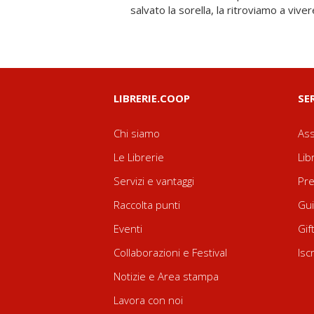
salvato la sorella, la ritroviamo a viv
LIBRERIE.COOP
SE
Chi siamo
Ass
Le Librerie
Lib
Servizi e vantaggi
Pre
Raccolta punti
Gui
Eventi
Gif
Collaborazioni e Festival
Isc
Notizie e Area stampa
Lavora con noi