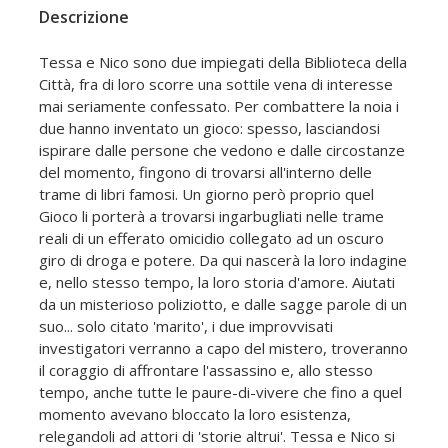
Descrizione
Tessa e Nico sono due impiegati della Biblioteca della
Città, fra di loro scorre una sottile vena di interesse
mai seriamente confessato. Per combattere la noia i
due hanno inventato un gioco: spesso, lasciandosi
ispirare dalle persone che vedono e dalle circostanze
del momento, fingono di trovarsi all'interno delle
trame di libri famosi. Un giorno però proprio quel
Gioco li porterà a trovarsi ingarbugliati nelle trame
reali di un efferato omicidio collegato ad un oscuro
giro di droga e potere. Da qui nascerà la loro indagine
e, nello stesso tempo, la loro storia d'amore. Aiutati
da un misterioso poliziotto, e dalle sagge parole di un
suo... solo citato 'marito', i due improvvisati
investigatori verranno a capo del mistero, troveranno
il coraggio di affrontare l'assassino e, allo stesso
tempo, anche tutte le paure-di-vivere che fino a quel
momento avevano bloccato la loro esistenza,
relegandoli ad attori di 'storie altrui'. Tessa e Nico si