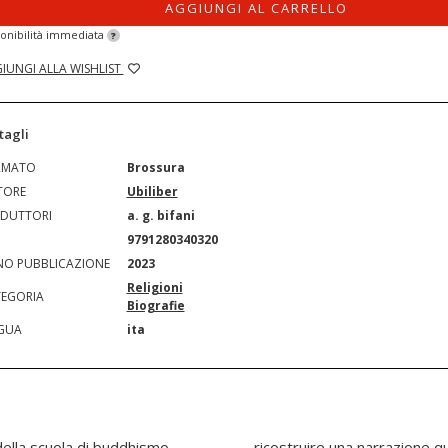
AGGIUNGI AL CARRELLO
onibilità immediata
?
IUNGI ALLA WISHLIST
tagli
RMATO
Brossura
TORE
Ubiliber
DUTTORI
a. g. bifani
N
9791280340320
O PUBBLICAZIONE
2023
Religioni
EGORIA
Biografie
GUA
ita
della scuola di buddhismo
più precisa e godibile