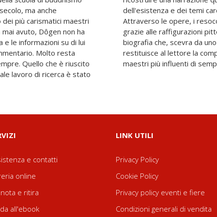
 secolo, ma anche
 eredità spirituale.
dei più carismatici maestri
i contemporanei, ma anche
ia mai avuto, Dôgen non ha
 e statuarie ne è nata una
a e le informazioni su di lui
accademico e distaccato,
mmentario. Molto resta
la grandiosità di uno dei
mpre. Quello che è riuscito
maestri più influenti di semp
le lavoro di ricerca è stato
RVIZI
LINK UTILI
istenza e contatti
Privacy Policy
reria online
Cookie Policy
nota e ritira
Privacy policy eventi e fiere
da all'ebook
Condizioni generali di vendita