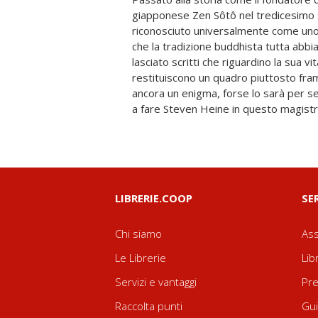
giapponese Zen Sôtô nel tredicesimo
dell'esistenza e dei temi cardine della sua
riconosciuto universalmente come uno 
Attraverso le opere, i resoconti de
che la tradizione buddhista tutta abb
grazie alle raffigurazioni pittoriche
lasciato scritti che riguardino la sua vit
biografia che, scevra da uno stile 
restituiscono un quadro piuttosto fra
restituisce al lettore la complessità e 
ancora un enigma, forse lo sarà per se
a fare Steven Heine in questo magistra
LIBRERIE.COOP
SE
Chi siamo
Ass
Le Librerie
Lib
Servizi e vantaggi
Pre
Raccolta punti
Gui