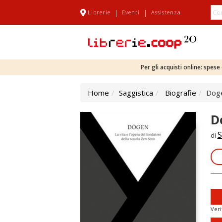
|
|
Librerie
Eventi
Assistenza
Per gli acquisti online: spes
Home
Saggistica
Biografie
Doge
D
S
di
Veri