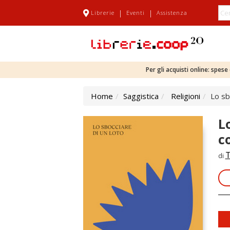
|
|
Librerie
Eventi
Assistenza
Per gli acquisti online: spes
Home
Saggistica
Religioni
Lo sb
L
c
T
di