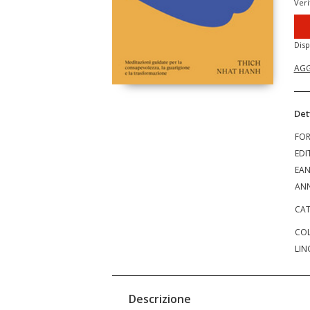
Veri
Disp
AGG
Det
FO
EDI
EA
ANN
CAT
COL
LIN
Descrizione