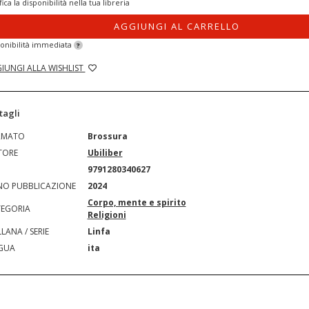
fica la disponibilità nella tua libreria
AGGIUNGI AL CARRELLO
onibilità immediata
?
IUNGI ALLA WISHLIST
tagli
RMATO
Brossura
TORE
Ubiliber
N
9791280340627
O PUBBLICAZIONE
2024
Corpo, mente e spirito
EGORIA
Religioni
LANA / SERIE
Linfa
GUA
ita