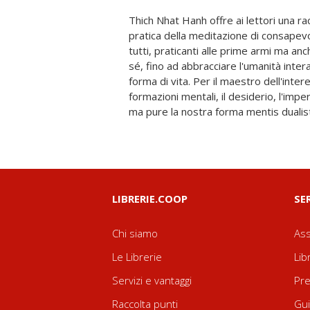
Thich Nhat Hanh offre ai lettori una rac
la terra, possono diventare ogge
pratica della meditazione di consapevo
contemplazione in funzione del cammino
tutti, praticanti alle prime armi ma anc
viene così accompagnato dalla voce ca
sé, fino ad abbracciare l'umanità intera
Nhat Hanh in un percorso di guari
forma di vita. Per il maestro dell'intere
dissolvimento delle emozioni diffi
formazioni mentali, il desiderio, l'im
incomprensioni, aiutando a dare un
ma pure la nostra forma mentis dualist
LIBRERIE.COOP
SE
Chi siamo
Ass
Le Librerie
Lib
Servizi e vantaggi
Pre
Raccolta punti
Gui