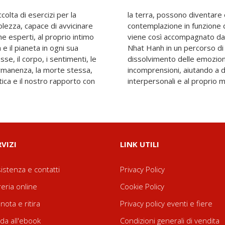
colta di esercizi per la
tti di riflessione e
lezza, capace di avvicinare
 di liberazione. Il lettore
he esperti, al proprio intimo
lma e rassicurante di Thich
 e il pianeta in ogni sua
gione che porterà al
sse, il corpo, i sentimenti, le
cili, della rabbia, delle
permanenza, la morte stessa,
 nuovo senso ai rapporti
ica e il nostro rapporto con
interpersonali e al proprio
RVIZI
LINK UTILI
istenza e contatti
Privacy Policy
reria online
Cookie Policy
nota e ritira
Privacy policy eventi e fiere
da all'ebook
Condizioni generali di vendita