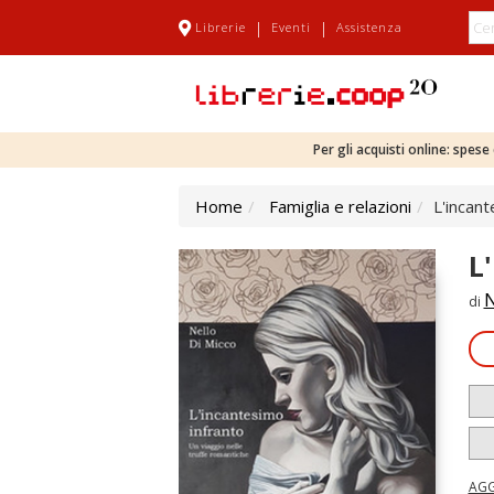
|
|
Librerie
Eventi
Assistenza
Per gli acquisti online: spes
Home
Famiglia e relazioni
L'incant
L
N
di
AGG