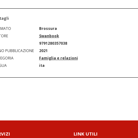
tagli
RMATO
Brossura
TORE
Swanbook
N
9791280357038
O PUBBLICAZIONE
2021
EGORIA
Famiglia e relazioni
GUA
ita
RVIZI
LINK UTILI