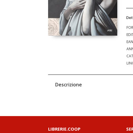
Det
FO
EDI
EA
ANN
CAT
LIN
Descrizione
LIBRERIE.COOP
SE