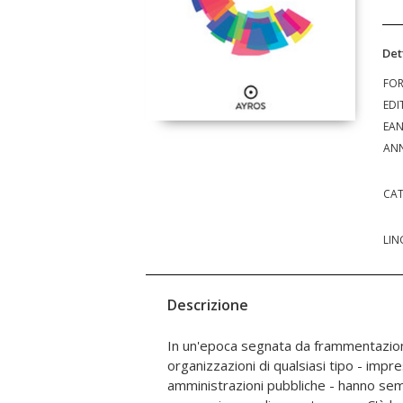
Det
FO
EDI
EA
ANN
CAT
LIN
Descrizione
In un'epoca segnata da frammentazion
complementare, esperienza di autenticit
organizzazioni di qualsiasi tipo - impre
struttura che ha una forma ricorrente, qualunq
amministrazioni pubbliche - hanno sem
scopo dell'organizzazione, e che diventa