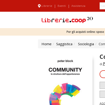
|
|
Librerie
Eventi
Assistenza
Per gli acquisti online: spes
Home
Saggistica
Sociologia
Com
C
P
di
AGG