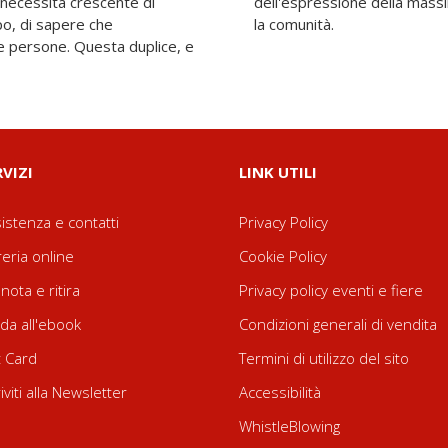
 necessità crescente di
 individuale e collettiva:
po, di sapere che
la comunità.
le persone. Questa duplice, e
RVIZI
LINK UTILI
istenza e contatti
Privacy Policy
reria online
Cookie Policy
nota e ritira
Privacy policy eventi e fiere
da all'ebook
Condizioni generali di vendita
t Card
Termini di utilizzo del sito
riviti alla Newsletter
Accessibilità
WhistleBlowing