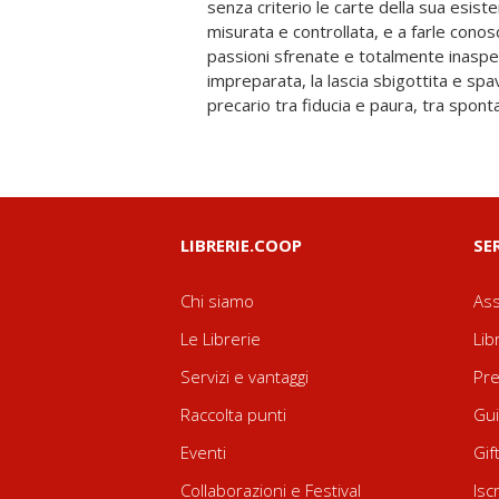
senza criterio le carte della sua esis
alla vita, all'amore e alle prime esper
misurata e controllata, e a farle cono
desiderio, si scopre forte e fragile di f
passioni sfrenate e totalmente inaspet
doloroso di quello che conserva nel fondo
impreparata, la lascia sbigottita e spav
ricordi. Un libro scritto nel linguaggio
precario tra fiducia e paura, tra sponta
LIBRERIE.COOP
SE
Chi siamo
Ass
Le Librerie
Lib
Servizi e vantaggi
Pre
Raccolta punti
Gui
Eventi
Gif
Collaborazioni e Festival
Isc