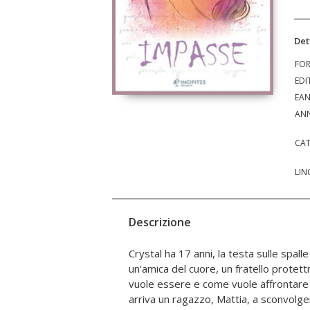
Det
FO
EDI
EA
ANN
CAT
LIN
Descrizione
Crystal ha 17 anni, la testa sulle spall
entusiasmo e dolore. Crys si trova per
un'amica del cuore, un fratello protetti
giovane vita di fronte a scelte important
vuole essere e come vuole affrontare l
brucia per Mattia o l'abbraccio confort
arriva un ragazzo, Mattia, a sconvolger
perdono accogliente o la difesa della pr