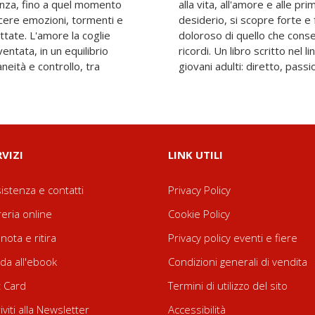
tenza, fino a quel momento
ienze sessuali con timore e
scere emozioni, tormenti e
ronte a un segreto ancor più
tate. L'amore la coglie
 del suo cuore e dei suoi
entata, in un equilibrio
 degli adolescenti e dei
neità e controllo, tra
giovani adulti: diretto, passio
RVIZI
LINK UTILI
istenza e contatti
Privacy Policy
reria online
Cookie Policy
nota e ritira
Privacy policy eventi e fiere
da all'ebook
Condizioni generali di vendita
t Card
Termini di utilizzo del sito
riviti alla Newsletter
Accessibilità