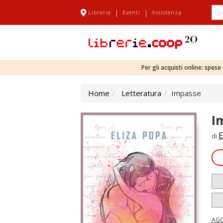
|
|
Librerie
Eventi
Assistenza
Per gli acquisti online: spes
Home
Letteratura
Impasse
I
E
di
AGG