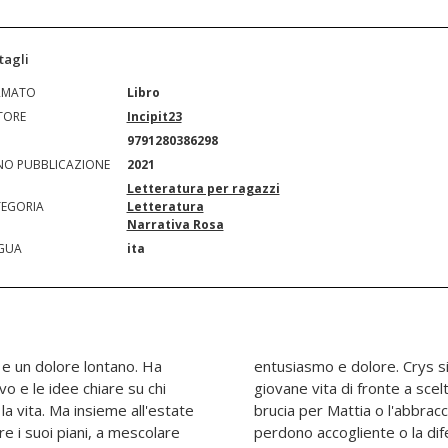
tagli
RMATO
Libro
TORE
Incipit23
N
9791280386298
O PUBBLICAZIONE
2021
Letteratura per ragazzi
EGORIA
Letteratura
Narrativa Rosa
GUA
ita
e e un dolore lontano. Ha
 la prima volta nella sua
vo e le idee chiare su chi
i e rischiose (l'amore che
a vita. Ma insieme all'estate
ante dell'amico di sempre; il
e i suoi piani, a mescolare
opria integrità). Si affaccia