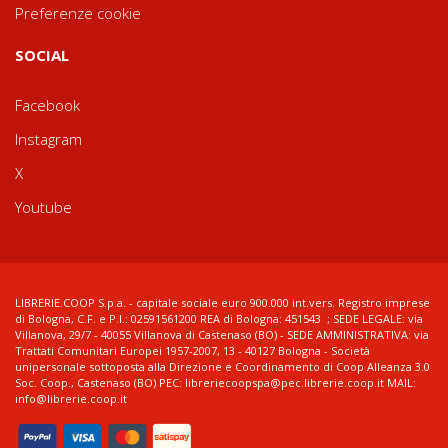
Preferenze cookie
SOCIAL
Facebook
Instagram
X
Youtube
LIBRERIE.COOP S.p.a. - capitale sociale euro 900.000 int.vers. Registro imprese
di Bologna, C.F. e P.I.: 02591561200 REA di Bologna: 451543 ; SEDE LEGALE: via
Villanova, 29/7 - 40055 Villanova di Castenaso (BO) - SEDE AMMINISTRATIVA: via
Trattati Comunitari Europei 1957-2007, 13 - 40127 Bologna - Società
unipersonale sottoposta alla Direzione e Coordinamento di Coop Alleanza 3.0
Soc. Coop., Castenaso (BO) PEC: libreriecoopspa@pec.librerie.coop.it MAIL:
info@librerie.coop.it